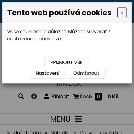
+420 605 513 497
(Po - Pá 8:00 - 20:00)
Tento web používá cookies
×
MENU
Vaše soukromí je důležité. Můžete si vybrat z
nastavení cookies níže.
PŘIJMOUT VŠE
VÝROBA A PRODEJ
DŘEVĚNÝCH
Nastavení
Odmítnout
HRAČEK
Přihlásit
Košík
0
0 Kč
MENU
Úvodní stránka
»
Nabídka
»
Dřevěná zvířátka