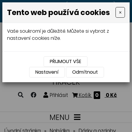
+420 605 513 497
(Po - Pá 8:00 - 20:00)
Tento web používá cookies
×
MENU
Vaše soukromí je důležité. Můžete si vybrat z
nastavení cookies níže.
PŘIJMOUT VŠE
VÝROBA A PRODEJ
DŘEVĚNÝCH
Nastavení
Odmítnout
HRAČEK
Přihlásit
Košík
0
0 Kč
MENU
Úvodní stránka
»
Nabídka
»
Dárky a ozdoby