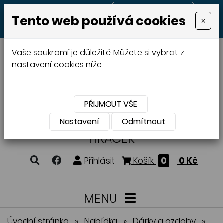
+420 605 513 497
(Po - Pá 8:00 - 20:00)
Tento web používá cookies
×
MENU
Vaše soukromí je důležité. Můžete si vybrat z
nastavení cookies níže.
PŘIJMOUT VŠE
VÝROBA A PRODEJ
DŘEVĚNÝCH
Nastavení
Odmítnout
HRAČEK
Přihlásit
Košík
0
0 Kč
MENU
Úvodní stránka
»
Nabídka
»
Dárky a ozdoby
»