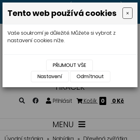
+420 605 513 497
(Po - Pá 8:00 - 20:00)
Tento web používá cookies
×
MENU
Vaše soukromí je důležité. Můžete si vybrat z
nastavení cookies níže.
PŘIJMOUT VŠE
VÝROBA A PRODEJ
DŘEVĚNÝCH
Nastavení
Odmítnout
HRAČEK
Přihlásit
Košík
0
0 Kč
MENU
Úvodní stránka
»
Nabídka
»
Dřevěná zvířátka