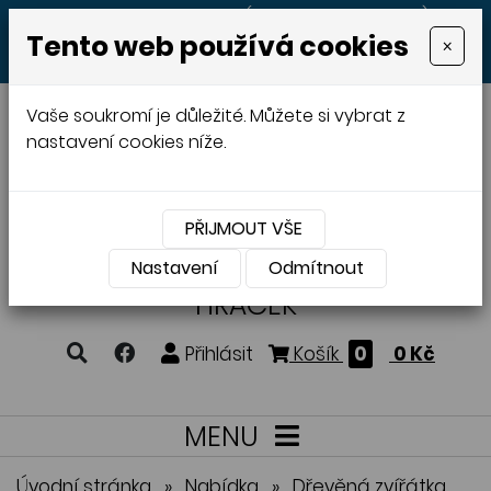
+420 605 513 497
(Po - Pá 8:00 - 20:00)
Tento web používá cookies
×
MENU
Vaše soukromí je důležité. Můžete si vybrat z
nastavení cookies níže.
PŘIJMOUT VŠE
VÝROBA A PRODEJ
DŘEVĚNÝCH
Nastavení
Odmítnout
HRAČEK
Přihlásit
Košík
0
0 Kč
MENU
Úvodní stránka
»
Nabídka
»
Dřevěná zvířátka