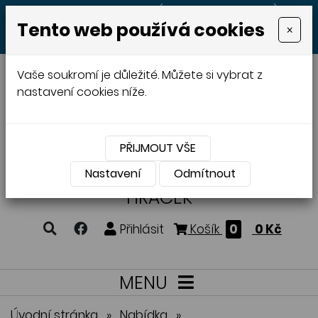
+420 605 513 497
(Po - Pá 8:00 - 20:00)
Tento web používá cookies
×
MENU
Vaše soukromí je důležité. Můžete si vybrat z
nastavení cookies níže.
PŘIJMOUT VŠE
VÝROBA A PRODEJ
DŘEVĚNÝCH
Nastavení
Odmítnout
HRAČEK
Přihlásit
Košík
0
0 Kč
MENU
Úvodní stránka
»
Nabídka
»