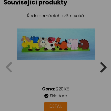
Související produkty
Řada domácích zvířat velká
Ř
Cena:
220 Kč
Skladem
DETAIL