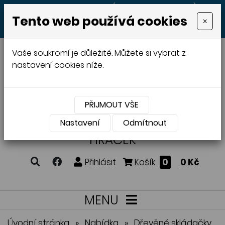
+420 605 513 497
(Po - Pá 8:00 - 20:00)
Tento web používá cookies
×
MENU
Vaše soukromí je důležité. Můžete si vybrat z
nastavení cookies níže.
PŘIJMOUT VŠE
VÝROBA A PRODEJ
DŘEVĚNÝCH
Nastavení
Odmítnout
HRAČEK
Přihlásit
Košík
0
0 Kč
MENU
Úvodní stránka
»
Nabídka
»
Dřevěné skládačky