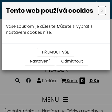
+420 605 513 497
(Po - Pá 8:00 - 20:00)
Tento web používá cookies
×
MENU
Vaše soukromí je důležité. Můžete si vybrat z
nastavení cookies níže.
PŘIJMOUT VŠE
VÝROBA A PRODEJ
DŘEVĚNÝCH
Nastavení
Odmítnout
HRAČEK
Přihlásit
Košík
0
0 Kč
MENU
Úvodní stránka
»
Nabídka
»
Dárky a ozdoby
»