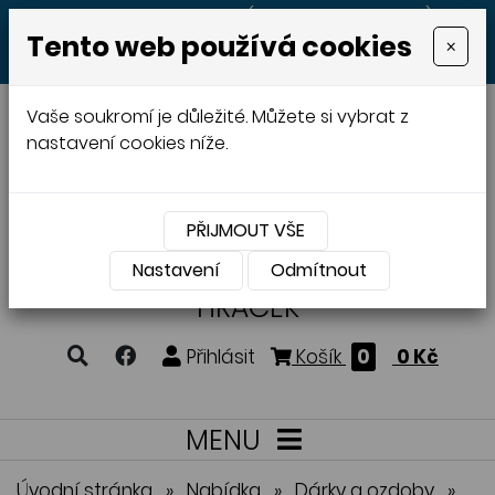
+420 605 513 497
(Po - Pá 8:00 - 20:00)
Tento web používá cookies
×
MENU
Vaše soukromí je důležité. Můžete si vybrat z
nastavení cookies níže.
PŘIJMOUT VŠE
VÝROBA A PRODEJ
DŘEVĚNÝCH
Nastavení
Odmítnout
HRAČEK
Přihlásit
Košík
0
0 Kč
MENU
Úvodní stránka
»
Nabídka
»
Dárky a ozdoby
»