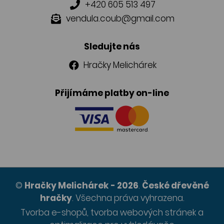
+420 605 513 497
vendula.coub@gmail.com
Sledujte nás
Hračky Melichárek
Přijímáme platby on-line
©
Hračky Melichárek
- 2026
.
České dřevěné
hračky
.
Všechna práva vyhrazena.
Tvorba e-shopů
,
tvorba webových stránek
a