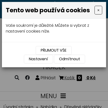
+420 605 513 497
(Po - Pá 8:00 - 20:00)
Tento web používá cookies
×
MENU
Vaše soukromí je důležité. Můžete si vybrat z
nastavení cookies níže.
PŘIJMOUT VŠE
VÝROBA A PRODEJ
DŘEVĚNÝCH
Nastavení
Odmítnout
HRAČEK
Přihlásit
Košík
0
0 Kč
MENU
Úvodní stránka
»
Nabídka
»
Dřevěné skládačky