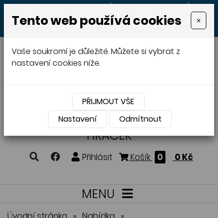
+420 605 513 497
(Po - Pá 8:00 - 20:00)
Tento web používá cookies
×
MENU
Vaše soukromí je důležité. Můžete si vybrat z
nastavení cookies níže.
PŘIJMOUT VŠE
VÝROBA A PRODEJ
DŘEVĚNÝCH
Nastavení
Odmítnout
HRAČEK
Přihlásit
Košík
0
0 Kč
MENU
Úvodní stránka
»
Nabídka
»