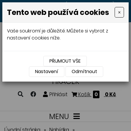
+420 605 513 497
(Po - Pá 8:00 - 20:00)
Tento web používá cookies
×
MENU
Vaše soukromí je důležité. Můžete si vybrat z
nastavení cookies níže.
PŘIJMOUT VŠE
VÝROBA A PRODEJ
DŘEVĚNÝCH
Nastavení
Odmítnout
HRAČEK
Přihlásit
Košík
0
0 Kč
MENU
Úvodní stránka
»
Nabídka
»