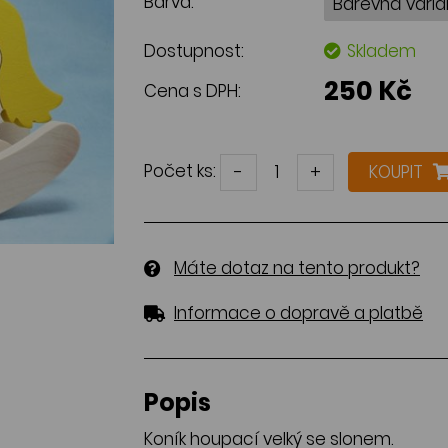
Barva:
Dostupnost:
Skladem
250 Kč
Cena s DPH:
Počet ks:
-
+
KOUPIT
Máte dotaz na tento produkt?
Informace o dopravě a platbě
Popis
Koník houpací velký se slonem.