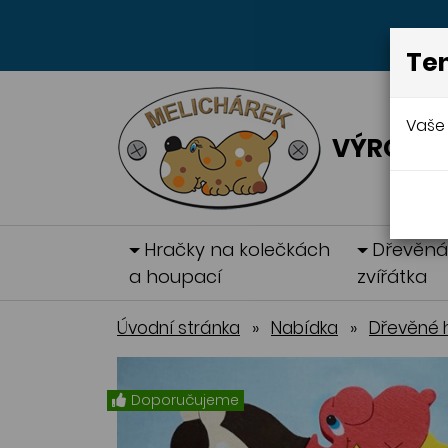
Ten
Vaše 
VÝROBA 
Hračky na kolečkách
Dřevěn
a houpací
zvířátka
Úvodní stránka
»
Nabídka
»
Dřevěné 
Doporučujeme