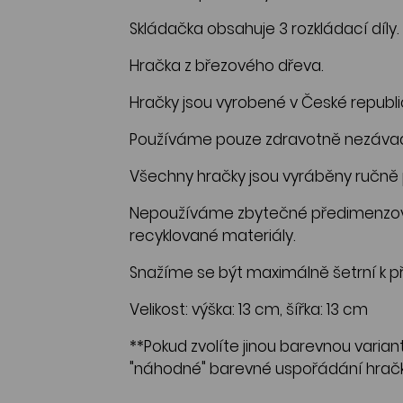
Skládačka obsahuje 3 rozkládací díly.
Hračka z březového dřeva.
Hračky jsou vyrobené v České republi
Používáme pouze zdravotně nezávadné
Všechny hračky jsou vyráběny ručně p
Nepoužíváme zbytečné předimenzova
recyklované materiály.
Snažíme se být maximálně šetrní k př
Velikost: výška: 13 cm, šířka: 13 cm
**Pokud zvolíte jinou barevnou variantu
"náhodné" barevné uspořádání hračk