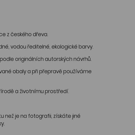
ce z českého dřeva.
, vodou ředitelné, ekologické barvy.
odle originálních autorských návrhů.
né obaly a při přepravě používáme
írodě a životnímu prostředí.
 než je na fotografii, získáte jiné
y.