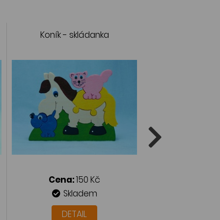
Koník - skládanka
Řada koní
Cena:
150 Kč
Cena:
22
Skladem
Skla
DETAIL
DETAI