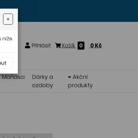
×
 níže.
Přihlásit
Košík
0
0 Kč
out
Maňásci
Dárky a
Akční
ozdoby
produkty