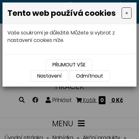
+420 605 513 497
(Po - Pá 8:00 - 20:00)
Tento web používá cookies
×
MENU
Vaše soukromí je důležité. Můžete si vybrat z
nastavení cookies níže.
PŘIJMOUT VŠE
VÝROBA A PRODEJ
DŘEVĚNÝCH
Nastavení
Odmítnout
HRAČEK
Přihlásit
Košík
0
0 Kč
MENU
Úvodní stránka
»
Nabídka
»
Akční produkty
»