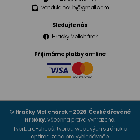
vendula.coub@gmail.com
Sledujte nás
Hračky Melichárek
Přijímáme platby on-line
©
Hračky Melichárek
- 2026
.
České dřevěné
hračky
.
Všechna práva vyhrazena.
Tvorba e-shopů
,
tvorba webových stránek
a
optimalizace pro vyhledávače