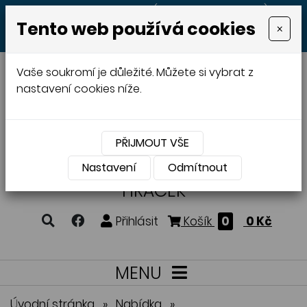
+420 605 513 497
(Po - Pá 8:00 - 20:00)
Tento web používá cookies
×
MENU
Vaše soukromí je důležité. Můžete si vybrat z
nastavení cookies níže.
PŘIJMOUT VŠE
VÝROBA A PRODEJ
DŘEVĚNÝCH
Nastavení
Odmítnout
HRAČEK
Přihlásit
Košík
0
0 Kč
MENU
Úvodní stránka
»
Nabídka
»