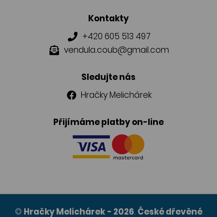
Kontakty
+420 605 513 497
vendula.coub@gmail.com
Sledujte nás
Hračky Melichárek
Přijímáme platby on-line
©
Hračky Melichárek
- 2026
.
České dřevěné