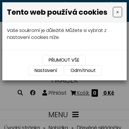
+420 605 513 497
(Po - Pá 8:00 - 20:00)
Tento web používá cookies
×
MENU
Vaše soukromí je důležité. Můžete si vybrat z
nastavení cookies níže.
PŘIJMOUT VŠE
VÝROBA A PRODEJ
DŘEVĚNÝCH
Nastavení
Odmítnout
HRAČEK
Přihlásit
Košík
0
0 Kč
MENU
Úvodní stránka
»
Nabídka
»
Dřevěné skládačky