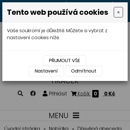
+420 605 513 497
(Po - Pá 8:00 - 20:00)
Tento web používá cookies
×
MENU
Vaše soukromí je důležité. Můžete si vybrat z
nastavení cookies níže.
PŘIJMOUT VŠE
VÝROBA A PRODEJ
DŘEVĚNÝCH
Nastavení
Odmítnout
HRAČEK
Přihlásit
Košík
0
0 Kč
MENU
Úvodní stránka
»
Nabídka
»
Dřevěná abeceda