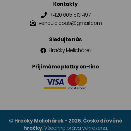
Kontakty
+420 605 513 497
vendula.coub@gmail.com
Sledujte nás
Hračky Melichárek
Přijímáme platby on-line
©
Hračky Melichárek
- 2026
.
České dřevěné
hračky
.
Všechna práva vyhrazena.