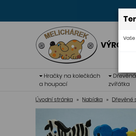
Ten
Vaše 
VÝROBA 
Hračky na kolečkách
Dřevěn
a houpací
zvířátka
Úvodní stránka
»
Nabídka
»
Dřevěné 