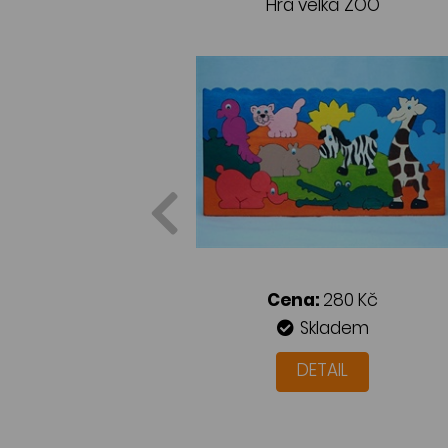
Hra velká ZOO
Cena:
280 Kč
Skladem
DETAIL