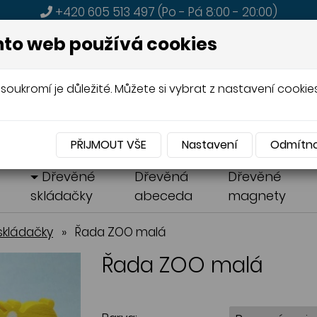
+420 605 513 497
(Po - Pá 8:00 - 20:00)
MENU
to web používá cookies
soukromí je důležité. Můžete si vybrat z nastavení cookies
A PRODEJ
DŘEVĚNÝCH HRAČEK
PŘIJMOUT VŠE
Nastavení
Odmítn
á
Dřevěné
Dřevěná
Dřevěné
skládačky
abeceda
magnety
skládačky
»
Řada ZOO malá
Řada ZOO malá