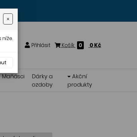
×
 níže.
Přihlásit
Košík
0
0 Kč
out
Maňásci
Dárky a
Akční
ozdoby
produkty