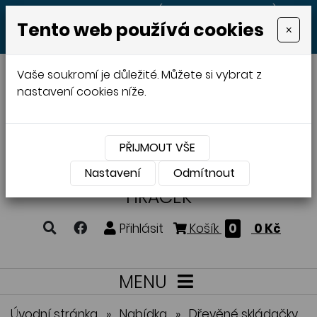
+420 605 513 497
(Po - Pá 8:00 - 20:00)
Tento web používá cookies
×
MENU
Vaše soukromí je důležité. Můžete si vybrat z
nastavení cookies níže.
PŘIJMOUT VŠE
VÝROBA A PRODEJ
DŘEVĚNÝCH
Nastavení
Odmítnout
HRAČEK
Přihlásit
Košík
0
0 Kč
MENU
Úvodní stránka
»
Nabídka
»
Dřevěné skládačky