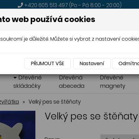
+420 605 513 497
(Po - Pá 8:00 - 20:00)
MENU
to web používá cookies
soukromí je důležité. Můžete si vybrat z nastavení cookies
A PRODEJ
DŘEVĚNÝCH HRAČEK
PŘIJMOUT VŠE
Nastavení
Odmítn
á
Dřevěné
Dřevěná
Dřevěné
skládačky
abeceda
magnety
vířátka
»
Velký pes se štěňaty
Velký pes se štěňaty