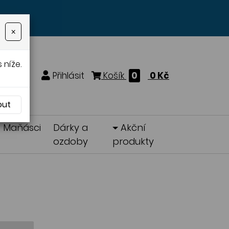
×
 níže.
Přihlásit
Košík
0
0 Kč
out
Maňásci
Dárky a
Akční
ozdoby
produkty