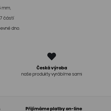
15 mm,
7 částí
 pevné dno.
Česká výroba
naše produkty vyrábíme sami
s
Přijímáme platby on-line