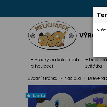
Ten
Vaše 
VÝROBA 
Hračky na kolečkách
Dřevěn
a houpací
zvířátka
Úvodní stránka
»
Nabídka
»
Dřevěná z
Novinka