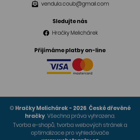
vendula.coub@gmail.com
Sledujte nás
Hračky Melichárek
Přijímáme platby on-line
©
Hračky Melichárek
- 2026
.
České dřevěné
hračky
.
Všechna práva vyhrazena.
Tvorba e-shopů
,
tvorba webových stránek
a
optimalizace pro vyhledávače