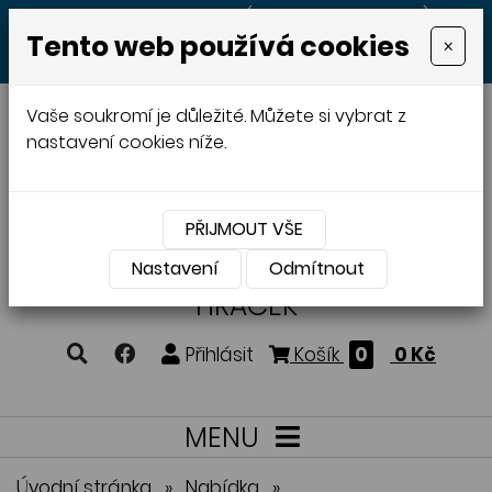
+420 605 513 497
(Po - Pá 8:00 - 20:00)
Tento web používá cookies
×
MENU
Vaše soukromí je důležité. Můžete si vybrat z
nastavení cookies níže.
PŘIJMOUT VŠE
VÝROBA A PRODEJ
DŘEVĚNÝCH
Nastavení
Odmítnout
HRAČEK
Přihlásit
Košík
0
0 Kč
MENU
Úvodní stránka
»
Nabídka
»