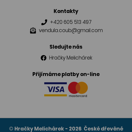
Kontakty
+420 605 513 497
vendula.coub@gmail.com
Sledujte nás
Hračky Melichárek
Přijímáme platby on-line
©
Hračky Melichárek
- 2026
.
České dřevěné