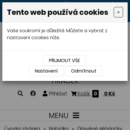
+420 605 513 497
(Po - Pá 8:00 - 20:00)
Tento web používá cookies
×
MENU
Vaše soukromí je důležité. Můžete si vybrat z
nastavení cookies níže.
PŘIJMOUT VŠE
VÝROBA A PRODEJ
DŘEVĚNÝCH
Nastavení
Odmítnout
HRAČEK
Přihlásit
Košík
0
0 Kč
MENU
Úvodní stránka
»
Nabídka
»
Dřevěné skládačky