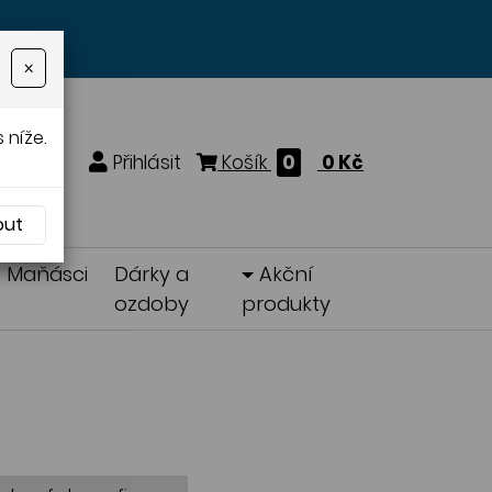
×
 níže.
Přihlásit
Košík
0
0 Kč
out
Maňásci
Dárky a
Akční
ozdoby
produkty