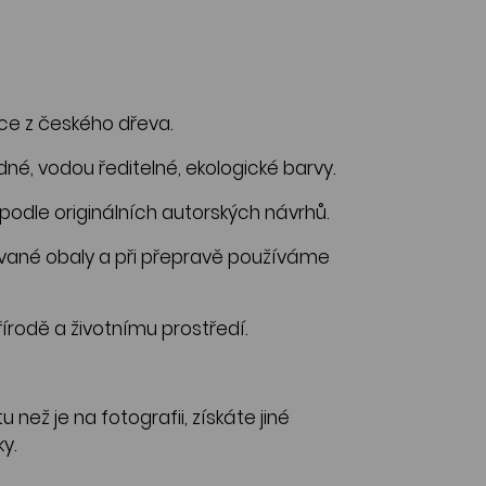
ce z českého dřeva.
, vodou ředitelné, ekologické barvy.
odle originálních autorských návrhů.
né obaly a při přepravě používáme
írodě a životnímu prostředí.
 než je na fotografii, získáte jiné
y.