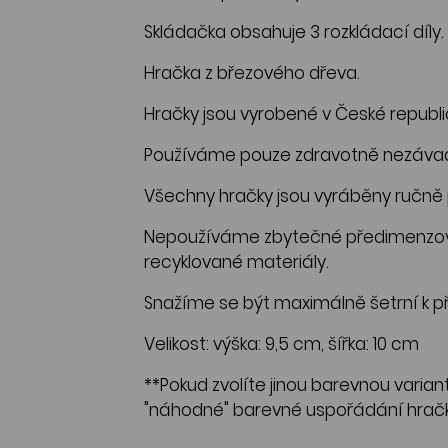
Skládačka obsahuje 3 rozkládací díly.
Hračka z březového dřeva.
Hračky jsou vyrobené v České republi
Používáme pouze zdravotně nezávadné
Všechny hračky jsou vyráběny ručně p
Nepoužíváme zbytečné předimenzova
recyklované materiály.
Snažíme se být maximálně šetrní k př
Velikost: výška: 9,5 cm, šířka: 10 cm
**Pokud zvolíte jinou barevnou variantu
"náhodné" barevné uspořádání hračk