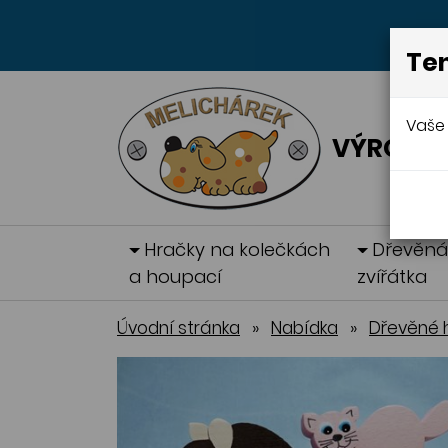
Ten
Vaše 
VÝROBA 
Hračky na kolečkách
Dřevěn
a houpací
zvířátka
Úvodní stránka
»
Nabídka
»
Dřevěné 