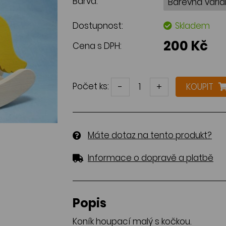
Barva:
Dostupnost:
Skladem
200 Kč
Cena s DPH:
Počet ks:
-
+
KOUPIT
Máte dotaz na tento produkt?
Informace o dopravě a platbě
Popis
Koník houpací malý s kočkou.