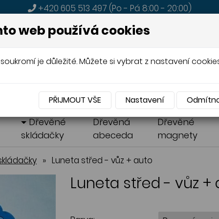
+420 605 513 497
(Po - Pá 8:00 - 20:00)
MENU
to web používá cookies
soukromí je důležité. Můžete si vybrat z nastavení cookies
A PRODEJ
DŘEVĚNÝCH HRAČEK
PŘIJMOUT VŠE
Nastavení
Odmítn
á
Dřevěné
Dřevěná
Dřevěné
skládačky
abeceda
magnety
skládačky
»
Luneta střed - vůz + auto
Luneta střed - vůz +