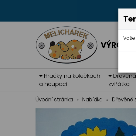
Ten
Vaše 
VÝROBA 
Hračky na kolečkách
Dřevěn
a houpací
zvířátka
Úvodní stránka
»
Nabídka
»
Dřevěné 