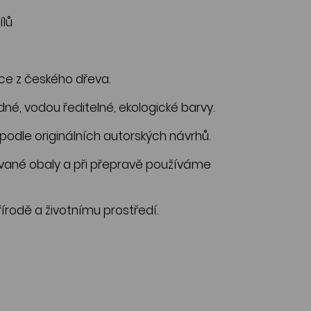
ílů
ce z českého dřeva.
, vodou ředitelné, ekologické barvy.
odle originálních autorských návrhů.
né obaly a při přepravě používáme
írodě a životnímu prostředí.