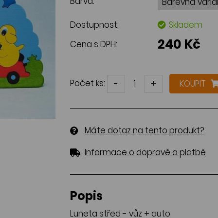
Barva:
Dostupnost:
Skladem
240 Kč
Cena s DPH:
Počet ks:
-
+
KOUPIT
Máte dotaz na tento produkt?
Informace o dopravě a platbě
Popis
Luneta střed - vůz + auto