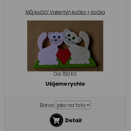
Můj kočičí Valentýn kočka + kočka
Od:
150 Kč
Ušijeme rychle
Barva:
Detail