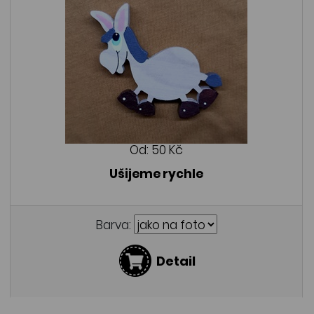
Od:
50 Kč
Ušijeme rychle
Barva:
Detail