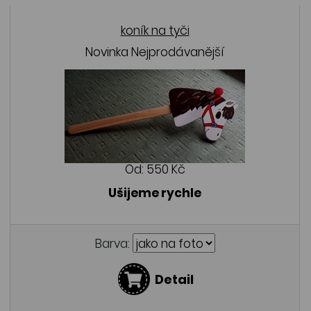
koník na tyči
Novinka
Nejprodávanější
Od:
550 Kč
Ušijeme rychle
Barva:
Detail