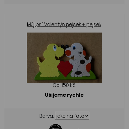
Můj psí Valentýn pejsek + pejsek
Od:
150 Kč
Ušijeme rychle
Barva: