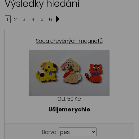
Výsledky hledání
1
2
3
4
5
6
Sada dřevěných magnetů
Od:
50 Kč
Ušijeme rychle
Barva: