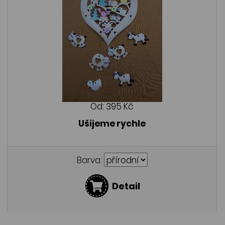
Od:
395 Kč
Ušijeme rychle
Barva:
Detail