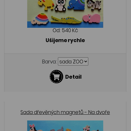
Od:
540 Kč
Ušijeme rychle
Barva:
Detail
Sada dřevěných magnetů - Na dvoře