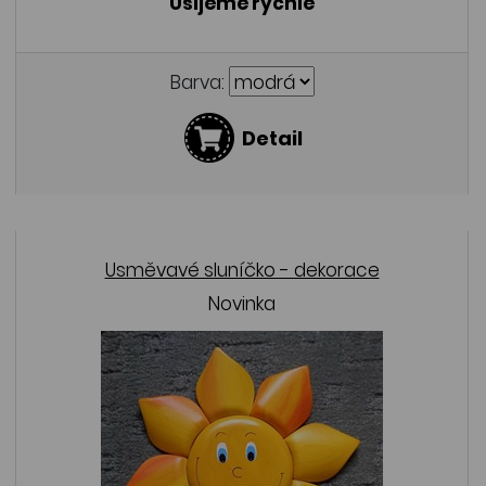
Ušijeme rychle
Barva:
Detail
Usměvavé sluníčko - dekorace
Novinka