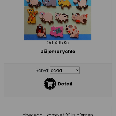
Od:
495 Kč
Ušijeme rychle
Barva:
Detail
abeceda - komplet 30 ks písmen