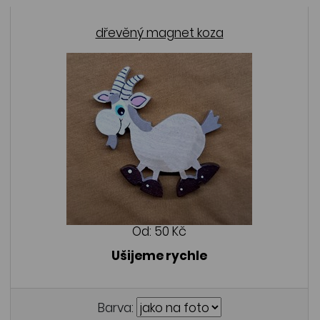
dřevěný magnet koza
Od:
50 Kč
Ušijeme rychle
Barva: