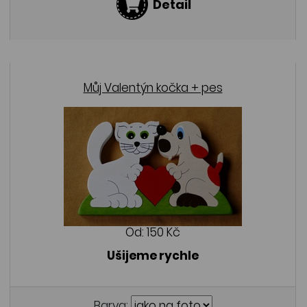
Detail
Můj Valentýn kočka + pes
Od:
150 Kč
Ušijeme rychle
Barva: