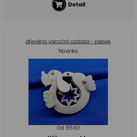
Detail
dřevěná vánoční ozdoba - pejsek
Novinka
Od:
85 Kč