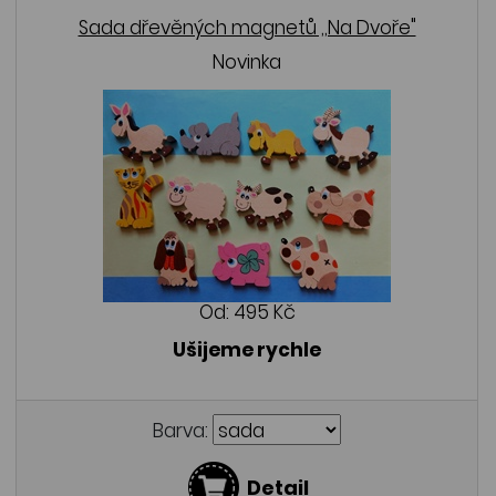
Sada dřevěných magnetů ,,Na Dvoře"
Novinka
Od:
495 Kč
Ušijeme rychle
Barva:
Detail