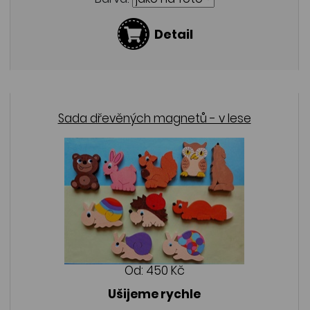
Detail
Sada dřevěných magnetů - v lese
Od:
450 Kč
Ušijeme rychle