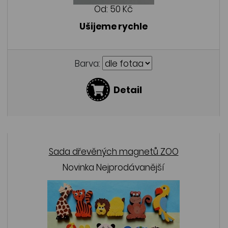
Od:
50 Kč
Ušijeme rychle
Barva:
Detail
Sada dřevěných magnetů ZOO
Novinka
Nejprodávanější