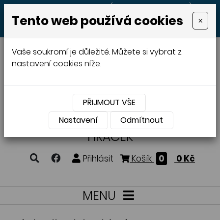
+420 605 513 497
(Po - Pá 8:00 - 20:00)
Tento web používá cookies
×
MENU
Vaše soukromí je důležité. Můžete si vybrat z
nastavení cookies níže.
PŘIJMOUT VŠE
VÝROBA A PRODEJ
DŘEVĚNÝCH
Nastavení
Odmítnout
HRAČEK
Přihlásit
Košík
0
0 Kč
MENU