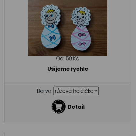
Od:
50 Kč
Ušijeme rychle
Barva:
Detail