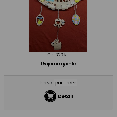
Od:
320 Kč
Ušijeme rychle
Barva:
Detail